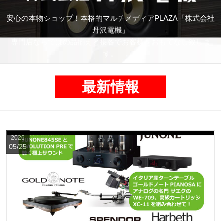
安心の本物ショップ！本格的マルチメディアPLAZA「株式会社
丹沢電機」
専門店ならではの品揃えと接客でお客様をおもてなし致しま
す。
最新情報
2026
05/25