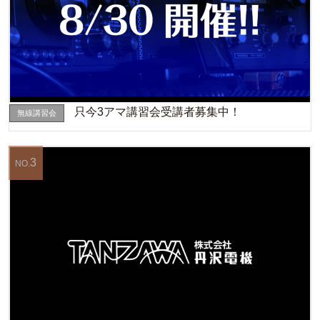
只今3アマ講習会受講者募集中！
無線講習会
3
NO.